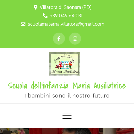
Villatora di Saonara (PD)
+39 049 640131
scuolamaterna.villatora@gmail.com
Scuola dell'infanzia Maria Ausiliatrice
I bambini sono il nostro futuro