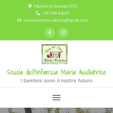
Villatora di Saonara (PD)
+39 049 640131
scuolamaterna.villatora@gmail.com
Scuola dell'infanzia Maria Ausiliatrice
I bambini sono il nostro futuro