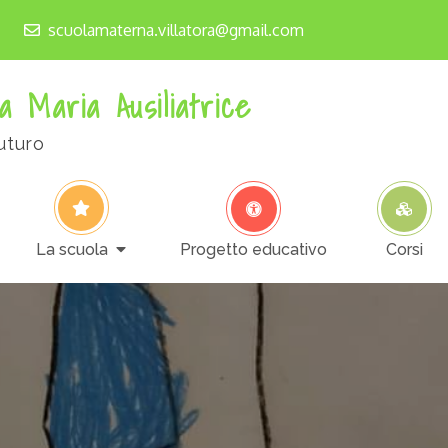
scuolamaterna.villatora@gmail.com
a Maria Ausiliatrice
uturo
La scuola
Progetto educativo
Corsi