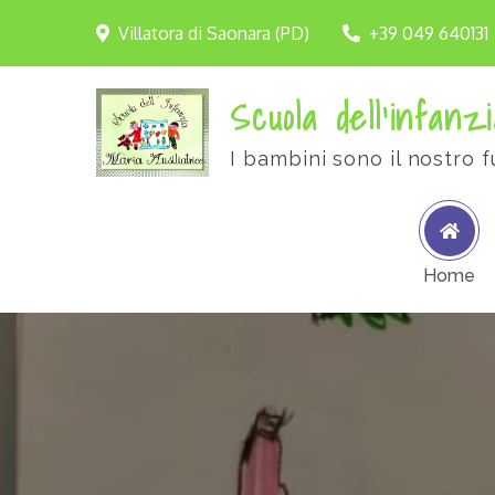
Villatora di Saonara (PD)
+39 049 640131
Scuola dell'infanzi
I bambini sono il nostro f
Home