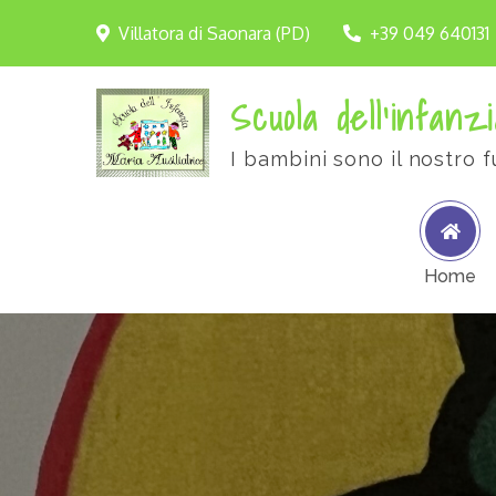
Villatora di Saonara (PD)
+39 049 640131
Scuola dell'infanzi
I bambini sono il nostro f
Home