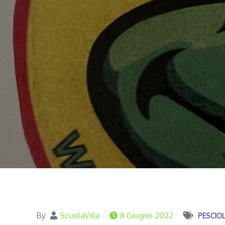
By
ScuolaVilla
8 Giugno 2022
PESCIOL