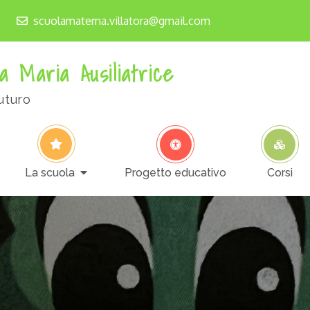
scuolamaterna.villatora@gmail.com
a Maria Ausiliatrice
uturo
La scuola
Progetto educativo
Corsi