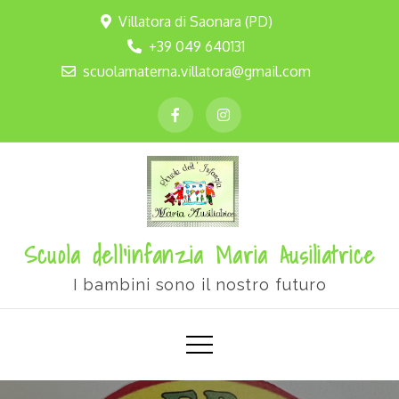
Villatora di Saonara (PD)
+39 049 640131
scuolamaterna.villatora@gmail.com
Scuola dell'infanzia Maria Ausiliatrice
I bambini sono il nostro futuro