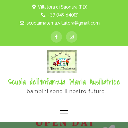
Villatora di Saonara (PD)
+39 049 640131
scuolamaterna.villatora@gmail.com
Scuola dell'infanzia Maria Ausiliatrice
I bambini sono il nostro futuro