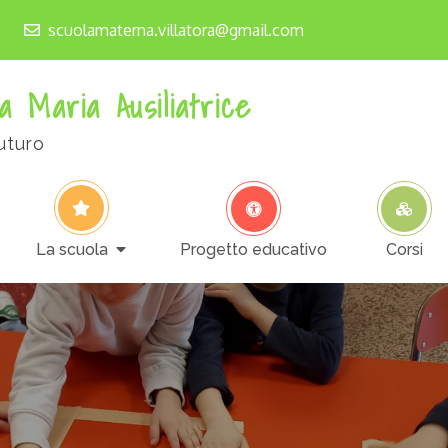
scuolamaterna.villatora@gmail.com
a Maria Ausiliatrice
uturo
La scuola
Progetto educativo
Corsi