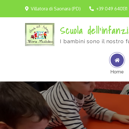
Villatora di Saonara (PD)
+39 049 640131
Scuola dell'infanzi
I bambini sono il nostro f
Home