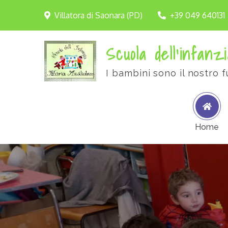
Villatora di Saonara (PD)
+39 049 640131
Scuola dell'infanzi
I bambini sono il nostro f
Home