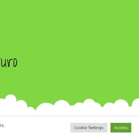
turo
es.
Cookie Settings
Accetta