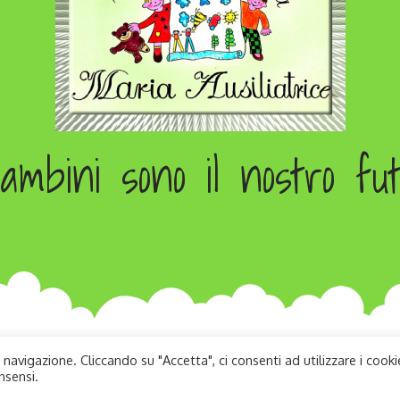
ambini sono il nostro fu
 navigazione. Cliccando su "Accetta", ci consenti ad utilizzare i cooki
Copyright © All rights reserved. Developed by Andrea Zago
nsensi.