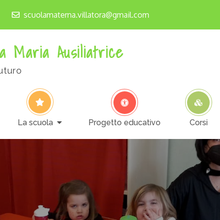
scuolamaterna.villatora@gmail.com
a Maria Ausiliatrice
uturo
La scuola
Progetto educativo
Corsi