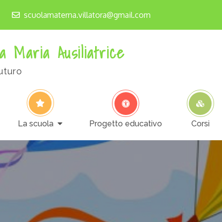
scuolamaterna.villatora@gmail.com
a Maria Ausiliatrice
uturo
La scuola
Progetto educativo
Corsi